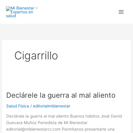
Ir
al
contenido
Cigarrillo
Declárele
la
Declárele la guerra al mal aliento
guerra
al
Salud Física
/
editorialmibienestar
mal
aliento
Declárele la guerra al mal aliento Buenos hábitos José David
Guevara Muñoz Periodista de Mi Bienestar
editorial@mibienestarcr.com Permítanos presentarle una