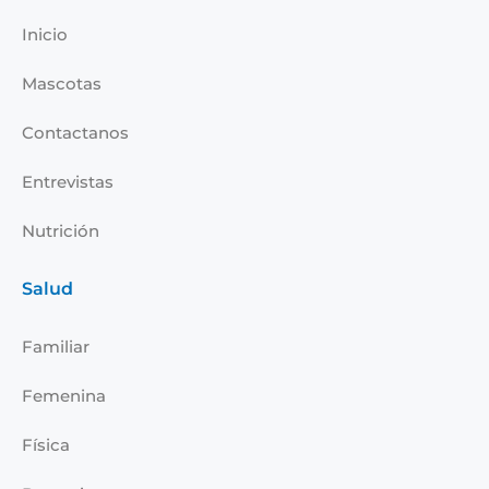
o
d
g
b
Inicio
o
i
r
e
k
n
a
Mascotas
-
m
i
Contactanos
n
Entrevistas
Nutrición
Salud
Familiar
Femenina
Física