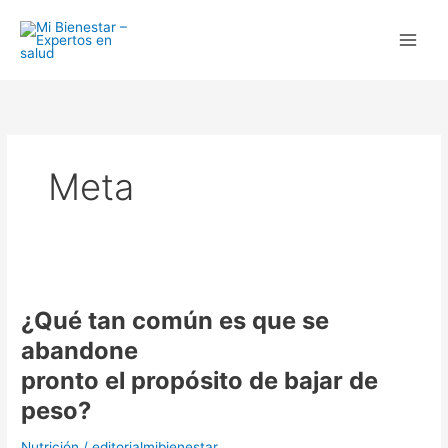
Ir
al
contenido
Meta
¿Qué
tan
¿Qué tan común es que se
común
es
abandone
que
pronto el propósito de bajar de
se
peso?
abandone
pronto
Nutrición
/
editorialmibienestar