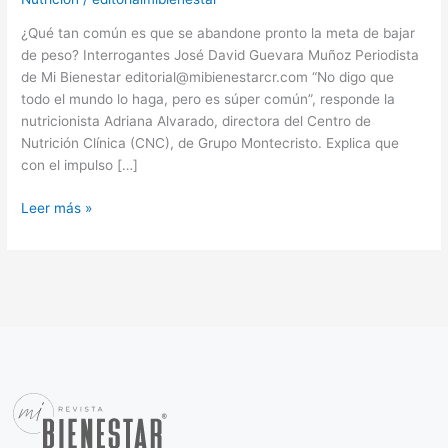
el
propósito
¿Qué tan común es que se abandone pronto la meta de bajar
de
de peso? Interrogantes José David Guevara Muñoz Periodista
bajar
de Mi Bienestar editorial@mibienestarcr.com “No digo que
de
todo el mundo lo haga, pero es súper común”, responde la
peso?
nutricionista Adriana Alvarado, directora del Centro de
Nutrición Clínica (CNC), de Grupo Montecristo. Explica que
con el impulso […]
Leer más »