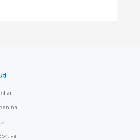
ud
iliar
menina
ica
ortiva