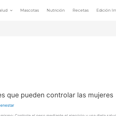
alud
Mascotas
Nutrición
Recetas
Edición I
s que pueden controlar las mujeres
ienestar
ismo: Controle el peso mediante el ejercicio y una dieta saluda