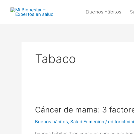
Ir
al
Buenos hábitos
S
contenido
Tabaco
Cáncer
de
Cáncer de mama: 3 factore
mama:
3
Buenos hábitos
,
Salud Femenina
/
editorialmib
factores
que
buenos hábitos Tres consejos para aplicar hoy m