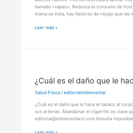
pueden
llamado «vapeo». Reduzca el consumo de licor
controlar
mama se trata, hay factores de riesgo que las
las
mujeres
Leer más »
¿Cuál
es
¿Cuál es el daño que le ha
el
daño
Salud Física
/
editorialmibienestar
que
le
¿Cuál es el daño que le hace el tabaco al cora
hace
sus arterias. Abandonar el cigarrillo es clave
el
editorial@mibienestarcr.com Resulta imposible
tabaco
al
Leer más »