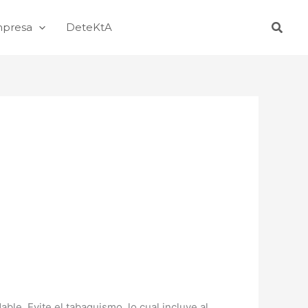
Busca
mpresa
DeteKtA
ble. Evite el tabaquismo, lo cual incluye al