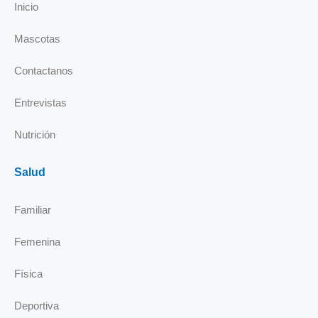
o
d
g
b
Inicio
o
i
r
e
k
n
a
Mascotas
-
m
i
Contactanos
n
Entrevistas
Nutrición
Salud
Familiar
Femenina
Física
Deportiva