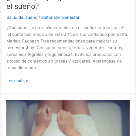
la
el sueño?
alimentación
en
Salud del sueño
/
editorialmibienestar
el
¿Qué papel juega la alimentación en el sueño? entrevistas ✔
sueño?
El contenido médico de este artículo fue verificado por la Dra.
Mariela Pacheco Tres recomendaciones para mejorar su
bienestar ¡hoy! Consuma carnes, frutas, vegetales, lácteos,
cereales integrales y leguminosas. Evite los productos con
exceso de contenido en grasas y azúcares. Absténgase de
tomar licor antes
Leer más »
¿Ayudan
las
siestas
al
buen