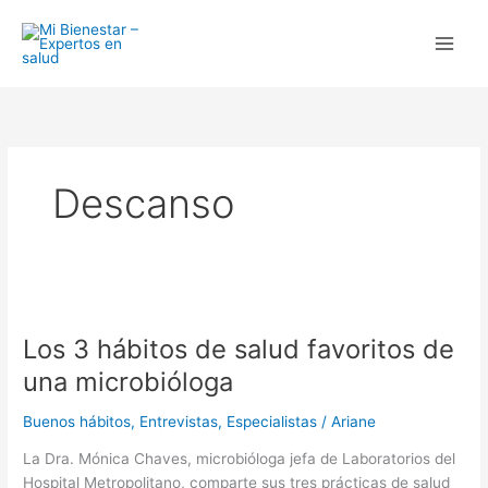
Ir
al
contenido
Descanso
Los
3
Los 3 hábitos de salud favoritos de
hábitos
de
una microbióloga
salud
favoritos
Buenos hábitos
,
Entrevistas
,
Especialistas
/
Ariane
de
La Dra. Mónica Chaves, microbióloga jefa de Laboratorios del
una
Hospital Metropolitano, comparte sus tres prácticas de salud