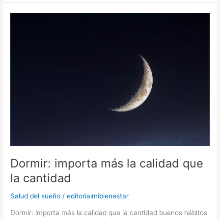
Dormir:
importa
más
la
calidad
que
la
cantidad
Dormir: importa más la calidad que
la cantidad
Salud del sueño
/
editorialmibienestar
Dormir: importa más la calidad que la cantidad buenos hábitos