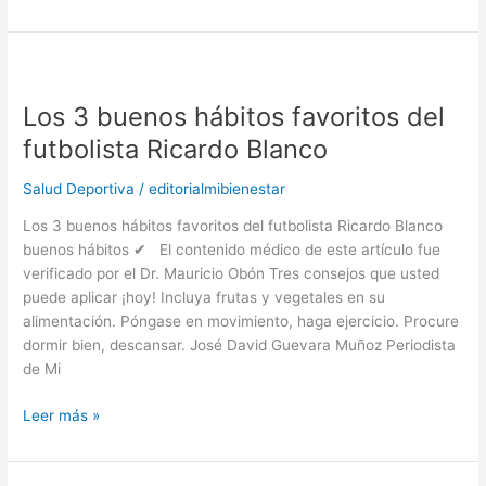
Los
3
Los 3 buenos hábitos favoritos del
buenos
hábitos
futbolista Ricardo Blanco
favoritos
del
Salud Deportiva
/
editorialmibienestar
futbolista
Los 3 buenos hábitos favoritos del futbolista Ricardo Blanco
Ricardo
buenos hábitos ✔ El contenido médico de este artículo fue
Blanco
verificado por el Dr. Mauricio Obón Tres consejos que usted
puede aplicar ¡hoy! Incluya frutas y vegetales en su
alimentación. Póngase en movimiento, haga ejercicio. Procure
dormir bien, descansar. José David Guevara Muñoz Periodista
de Mi
Leer más »