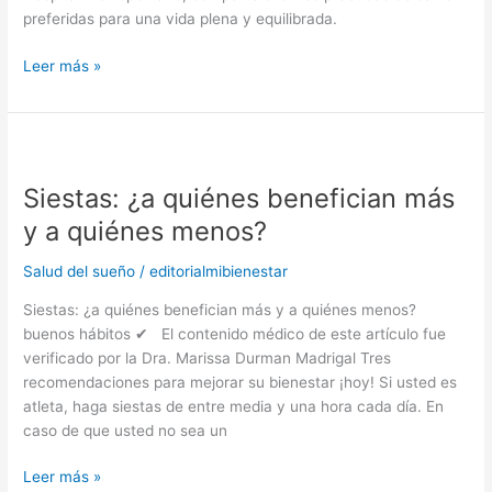
microbióloga
preferidas para una vida plena y equilibrada.
Leer más »
Siestas:
¿a
Siestas: ¿a quiénes benefician más
quiénes
benefician
y a quiénes menos?
más
y
Salud del sueño
/
editorialmibienestar
a
Siestas: ¿a quiénes benefician más y a quiénes menos?
quiénes
buenos hábitos ✔ El contenido médico de este artículo fue
menos?
verificado por la Dra. Marissa Durman Madrigal Tres
recomendaciones para mejorar su bienestar ¡hoy! Si usted es
atleta, haga siestas de entre media y una hora cada día. En
caso de que usted no sea un
Leer más »