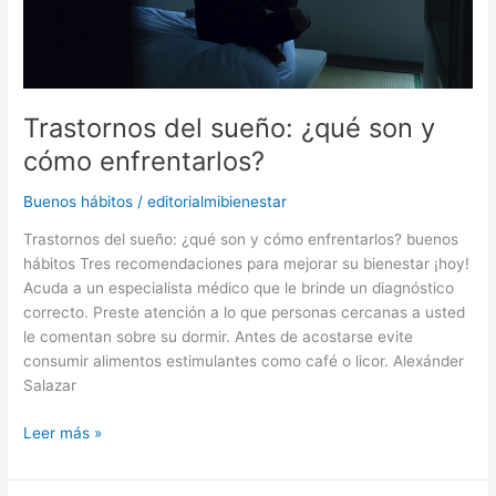
enfrentarlos?
Trastornos del sueño: ¿qué son y
cómo enfrentarlos?
Buenos hábitos
/
editorialmibienestar
Trastornos del sueño: ¿qué son y cómo enfrentarlos? buenos
hábitos Tres recomendaciones para mejorar su bienestar ¡hoy!
Acuda a un especialista médico que le brinde un diagnóstico
correcto. Preste atención a lo que personas cercanas a usted
le comentan sobre su dormir. Antes de acostarse evite
consumir alimentos estimulantes como café o licor. Alexánder
Salazar
Leer más »