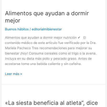
Alimentos
que
Alimentos que ayudan a dormir
ayudan
a
mejor
dormir
mejor
Buenos hábitos
/
editorialmibienestar
Alimentos que ayudan a dormir mejor nutrición ✔ El
contenido médico de este artículo fue verificado por la Dra.
Mariela Pacheco Tres recomendaciones para mejorar su
bienestar ¡hoy! Consuma cereales como el trigo o la avena.
Incluya en su dieta más pollo y pescado graso. Antes de
acostarse tome una bebida caliente y sin cafeína.
Leer más »
«La
siesta
«La siesta beneficia al atleta”, dice
beneficia