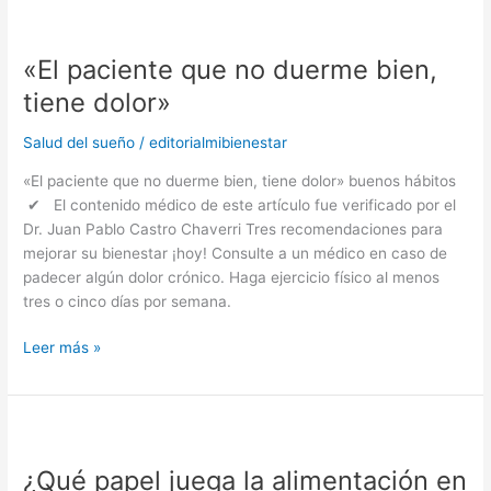
«El
paciente
«El paciente que no duerme bien,
que
no
tiene dolor»
duerme
bien,
Salud del sueño
/
editorialmibienestar
tiene
«El paciente que no duerme bien, tiene dolor» buenos hábitos
dolor»
✔ El contenido médico de este artículo fue verificado por el
Dr. Juan Pablo Castro Chaverri Tres recomendaciones para
mejorar su bienestar ¡hoy! Consulte a un médico en caso de
padecer algún dolor crónico. Haga ejercicio físico al menos
tres o cinco días por semana.
Leer más »
¿Qué
papel
¿Qué papel juega la alimentación en
juega