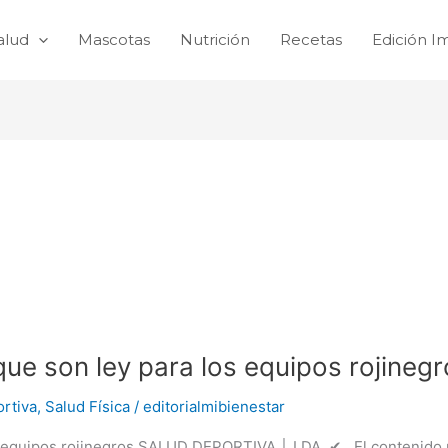
alud
Mascotas
Nutrición
Recetas
Edición I
que son ley para los equipos rojineg
rtiva
,
Salud Física
/
editorialmibienestar
os equipos rojinegros SALUD DEPORTIVA │ LDA ✔ El contenido mé