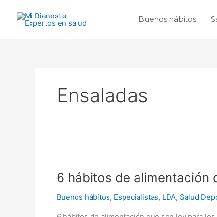
Ir
al
Buenos hábitos
S
contenido
Ensaladas
6
hábitos
6 hábitos de alimentación 
de
alimentación
Buenos hábitos
,
Especialistas
,
LDA
,
Salud Depo
que
son
6 hábitos de alimentación que son ley para l