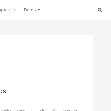
Busca
mpresa
DeteKtA
ros
dico de este artículo fue verificado por la