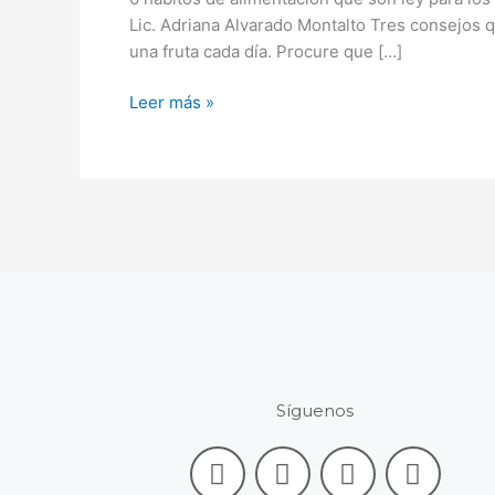
ley
Lic. Adriana Alvarado Montalto Tres consejos 
para
una fruta cada día. Procure que […]
los
equipos
Leer más »
rojinegros
Síguenos
F
L
I
Y
a
i
n
o