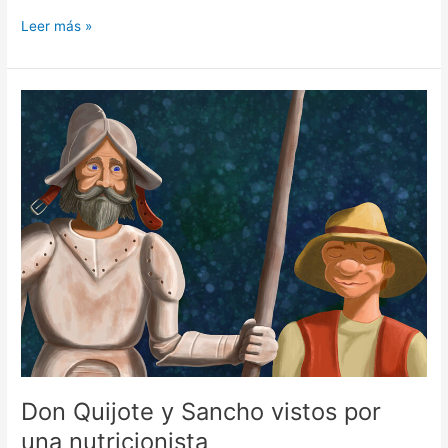
Leer más »
Don
Quijote
y
Sancho
vistos
por
una
nutricionista
Don Quijote y Sancho vistos por
una nutricionista