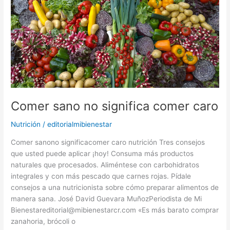
significa
comer
caro
Comer sano no significa comer caro
Nutrición
/
editorialmibienestar
Comer sanono significacomer caro nutrición Tres consejos
que usted puede aplicar ¡hoy! Consuma más productos
naturales que procesados. Aliméntese con carbohidratos
integrales y con más pescado que carnes rojas. Pídale
consejos a una nutricionista sobre cómo preparar alimentos de
manera sana. José David Guevara MuñozPeriodista de Mi
Bienestareditorial@mibienestarcr.com «Es más barato comprar
zanahoria, brócoli o