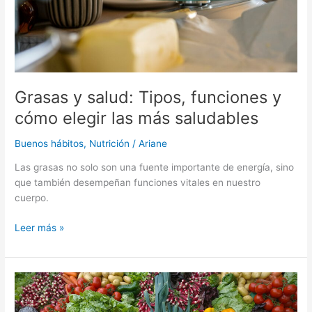
las
más
saludables
Grasas y salud: Tipos, funciones y
cómo elegir las más saludables
Buenos hábitos
,
Nutrición
/
Ariane
Las grasas no solo son una fuente importante de energía, sino
que también desempeñan funciones vitales en nuestro
cuerpo.
Leer más »
Comer
sano
no