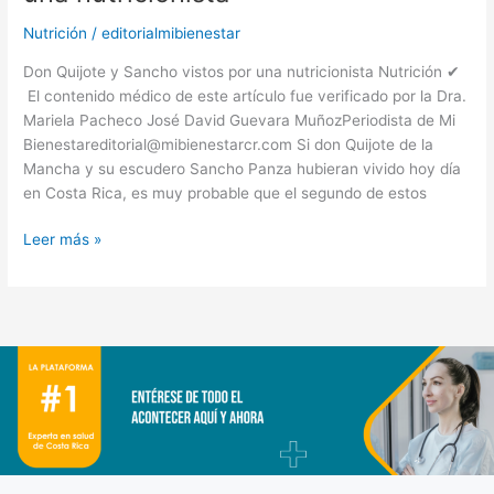
Nutrición
/
editorialmibienestar
Don Quijote y Sancho vistos por una nutricionista Nutrición ✔
El contenido médico de este artículo fue verificado por la Dra.
Mariela Pacheco José David Guevara MuñozPeriodista de Mi
Bienestareditorial@mibienestarcr.com Si don Quijote de la
Mancha y su escudero Sancho Panza hubieran vivido hoy día
en Costa Rica, es muy probable que el segundo de estos
Leer más »