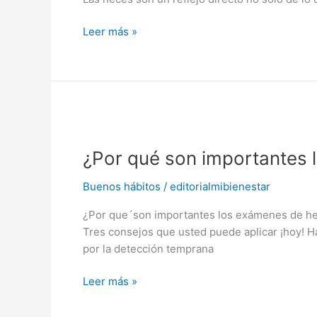
decir
de
Leer más »
su
salud
¿Por
qué
¿Por qué son importantes
son
importantes
Buenos hábitos
/
editorialmibienestar
los
exámenes
¿Por que´son importantes los exámenes de hece
de
Tres consejos que usted puede aplicar ¡hoy! H
heces?
por la detección temprana
Leer más »