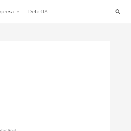
Busca
mpresa
DeteKtA
testinal.