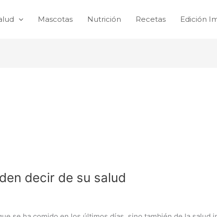
alud
Mascotas
Nutrición
Recetas
Edición I
den decir de su salud
que se ha comido en los últimos días, sino también de la salud in