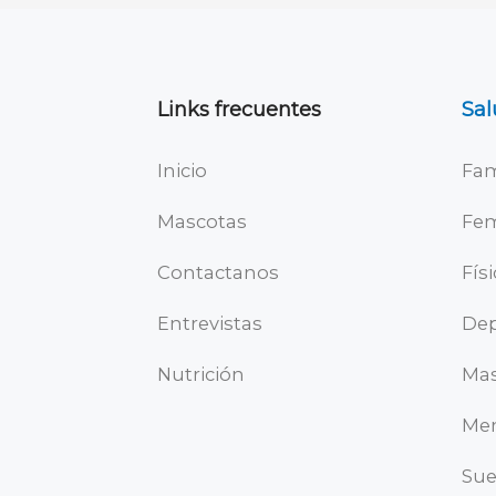
Links frecuentes
Sal
Inicio
Fam
Mascotas
Fe
Contactanos
Fís
Entrevistas
Dep
Nutrición
Mas
Men
Su