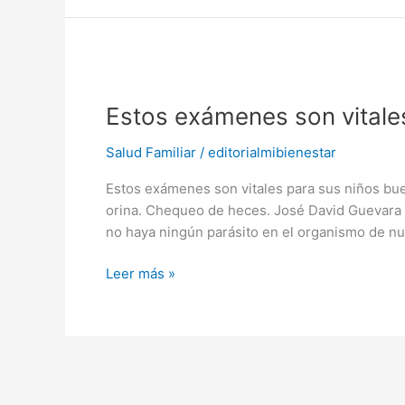
Estos
exámenes
Estos exámenes son vitale
son
vitales
Salud Familiar
/
editorialmibienestar
para
sus
Estos exámenes son vitales para sus niños b
niños
orina. Chequeo de heces. José David Guevara
no haya ningún parásito en el organismo de nu
Leer más »