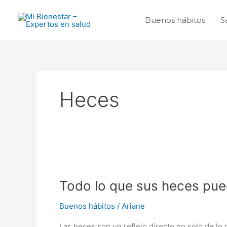
Ir
al
Buenos hábitos
S
contenido
Heces
Todo
lo
Todo lo que sus heces pue
que
sus
Buenos hábitos
/
Ariane
heces
pueden
Las heces son un reflejo directo no solo de lo 