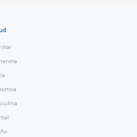
ud
iliar
menina
ica
ortiva
culina
tal
eño