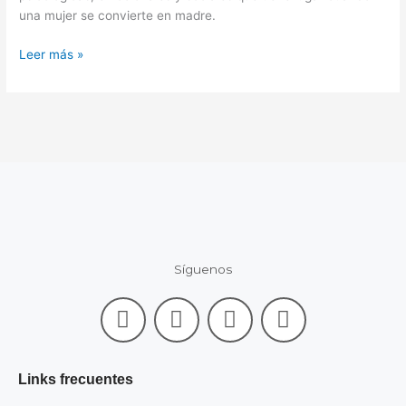
una mujer se convierte en madre.
Leer más »
Síguenos
F
L
I
Y
a
i
n
o
c
n
s
u
e
k
t
t
Links frecuentes
b
e
a
u