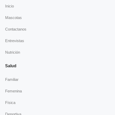
o
d
g
b
Inicio
o
i
r
e
k
n
a
Mascotas
-
m
i
Contactanos
n
Entrevistas
Nutrición
Salud
Familiar
Femenina
Física
Deportiva