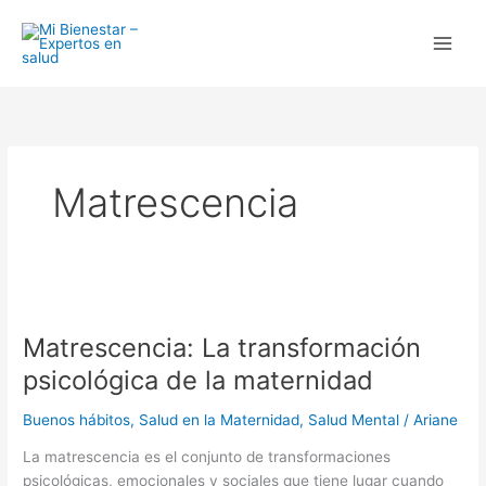
Ir
al
contenido
Matrescencia
Matrescencia:
La
Matrescencia: La transformación
transformación
psicológica
psicológica de la maternidad
de
la
Buenos hábitos
,
Salud en la Maternidad
,
Salud Mental
/
Ariane
maternidad
La matrescencia es el conjunto de transformaciones
psicológicas, emocionales y sociales que tiene lugar cuando