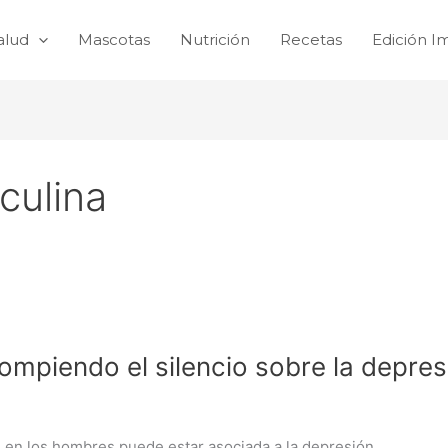
alud
Mascotas
Nutrición
Recetas
Edición I
culina
ompiendo el silencio sobre la depres
d en los hombres puede estar asociada a la depresión.