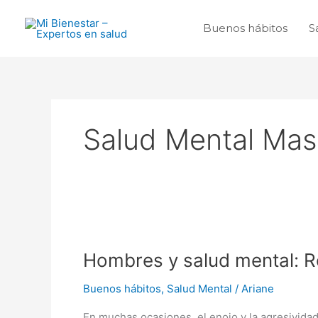
Ir
al
Buenos hábitos
S
contenido
Salud Mental Mas
Hombres
y
Hombres y salud mental: R
salud
mental:
Buenos hábitos
,
Salud Mental
/
Ariane
Rompiendo
el
En muchas ocasiones, el enojo y la agresivida