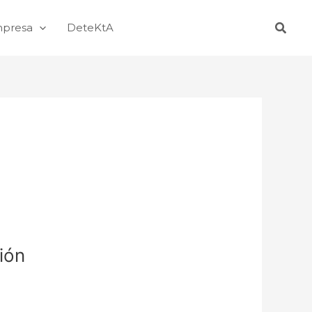
Busca
mpresa
DeteKtA
ión