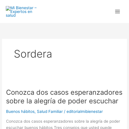
Ir
al
contenido
Sordera
Conozca
dos
Conozca dos casos esperanzadores
casos
esperanzadores
sobre la alegría de poder escuchar
sobre
la
Buenos hábitos
,
Salud Familiar
/
editorialmibienestar
alegría
Conozca dos casos esperanzadores sobre la alegría de poder
de
escuchar buenos hábitos Tres consejos que usted puede