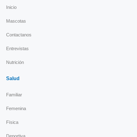
o
d
g
b
Inicio
o
i
r
e
k
n
a
Mascotas
-
m
i
Contactanos
n
Entrevistas
Nutrición
Salud
Familiar
Femenina
Física
Deportiva