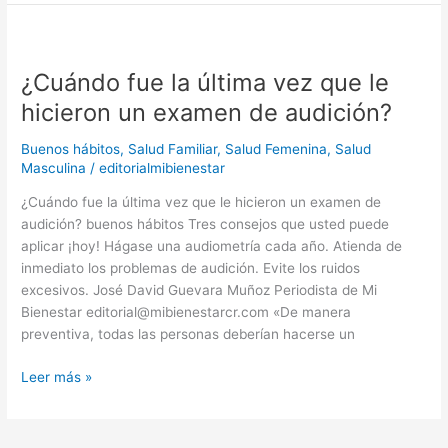
¿Cuándo
fue
¿Cuándo fue la última vez que le
la
última
hicieron un examen de audición?
vez
que
Buenos hábitos
,
Salud Familiar
,
Salud Femenina
,
Salud
le
Masculina
/
editorialmibienestar
hicieron
¿Cuándo fue la última vez que le hicieron un examen de
un
audición? buenos hábitos Tres consejos que usted puede
examen
aplicar ¡hoy! Hágase una audiometría cada año. Atienda de
de
inmediato los problemas de audición. Evite los ruidos
audición?
excesivos. José David Guevara Muñoz Periodista de Mi
Bienestar editorial@mibienestarcr.com «De manera
preventiva, todas las personas deberían hacerse un
Leer más »