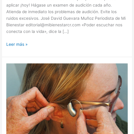
poder
aplicar ¡hoy! Hágase un examen de audición cada año.
escuchar
Atienda de inmediato los problemas de audición. Evite los
ruidos excesivos. José David Guevara Muñoz Periodista de Mi
Bienestar editorial@mibienestarcr.com «Poder escuchar nos
conecta con la vida», dice la […]
Leer más »
«La
discapacidad
no
es
usar
audífonos,
sino
no
poder
escuchar»