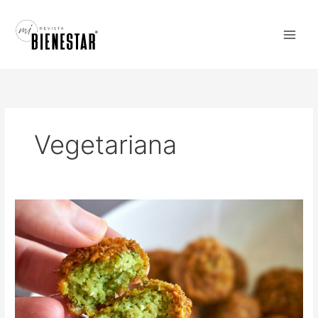
Ir
al
contenido
Vegetariana
Tortitas
de
garbanzo
con
espinacas