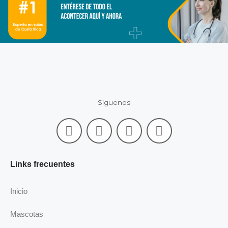
Síguenos
F
L
I
Y
a
i
n
o
c
n
s
u
e
k
t
t
Links frecuentes
b
e
a
u
o
d
g
b
Inicio
o
i
r
e
k
n
a
Mascotas
-
m