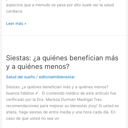
aspectos que a menudo se pasa por alto suele ser la salud
cardiaca.
Leer más »
Siestas:
¿a
Siestas: ¿a quiénes benefician más
quiénes
benefician
y a quiénes menos?
más
y
Salud del sueño
/
editorialmibienestar
a
Siestas: ¿a quiénes benefician más y a quiénes menos?
quiénes
buenos hábitos ✔ El contenido médico de este artículo fue
menos?
verificado por la Dra. Marissa Durman Madrigal Tres
recomendaciones para mejorar su bienestar ¡hoy! Si usted es
atleta, haga siestas de entre media y una hora cada día. En
caso de que usted no sea un