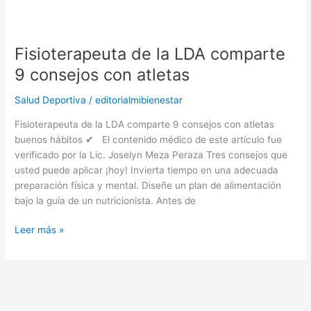
Fisioterapeuta
de
Fisioterapeuta de la LDA comparte
la
LDA
9 consejos con atletas
comparte
9
Salud Deportiva
/
editorialmibienestar
consejos
Fisioterapeuta de la LDA comparte 9 consejos con atletas
con
buenos hábitos ✔ El contenido médico de este artículo fue
atletas
verificado por la Lic. Joselyn Meza Peraza Tres consejos que
usted puede aplicar ¡hoy! Invierta tiempo en una adecuada
preparación física y mental. Diseñe un plan de alimentación
bajo la guía de un nutricionista. Antes de
Leer más »