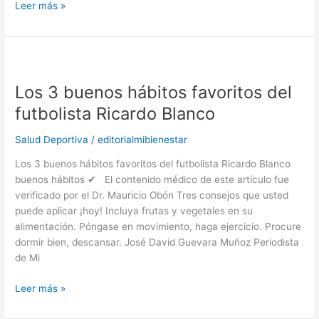
Leer más »
Los
3
Los 3 buenos hábitos favoritos del
buenos
hábitos
futbolista Ricardo Blanco
favoritos
del
Salud Deportiva
/
editorialmibienestar
futbolista
Los 3 buenos hábitos favoritos del futbolista Ricardo Blanco
Ricardo
buenos hábitos ✔ El contenido médico de este artículo fue
Blanco
verificado por el Dr. Mauricio Obón Tres consejos que usted
puede aplicar ¡hoy! Incluya frutas y vegetales en su
alimentación. Póngase en movimiento, haga ejercicio. Procure
dormir bien, descansar. José David Guevara Muñoz Periodista
de Mi
Leer más »