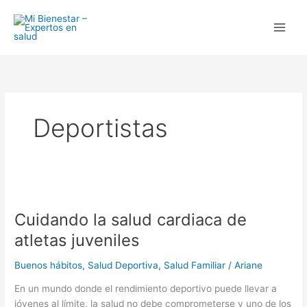
Ir
al
contenido
Deportistas
Cuidando
la
Cuidando la salud cardiaca de
salud
cardiaca
atletas juveniles
de
atletas
Buenos hábitos
,
Salud Deportiva
,
Salud Familiar
/
Ariane
juveniles
En un mundo donde el rendimiento deportivo puede llevar a
jóvenes al límite, la salud no debe comprometerse y uno de los