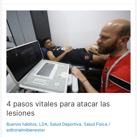
4
pasos
vitales
para
atacar
las
lesiones
4 pasos vitales para atacar las
lesiones
Buenos hábitos
,
LDA
,
Salud Deportiva
,
Salud Física
/
editorialmibienestar