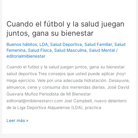
Cuando
el
Cuando el fútbol y la salud juegan
fútbol
y
juntos, gana su bienestar
la
salud
Buenos hábitos
,
LDA
,
Salud Deportiva
,
Salud Familiar
,
Salud
juegan
Femenina
,
Salud Física
,
Salud Masculina
,
Salud Mental
/
editorialmibienestar
juntos,
gana
Cuando el futbol y la salud juegan juntos, gana su bienestar
su
salud deportiva Tres consejos que usted puede aplicar ¡hoy!
bienestar
Haga ejercicio. Vele por una adecuada hidratación. Desayune,
almuerce, cene y consuma dos meriendas diarias. José David
Guevara Muñoz Periodista de Mi Bienestar
editorial@mibienestarcr.com Joel Campbell, nuevo delantero
de la Liga Deportiva Alajuelense (LDA), practica
Leer más »