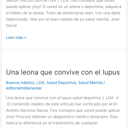
siesta» SALUD DEPORTIVA │ LDA Tres consejos que usted
que
puede aplicar ¡hoy! Si usted es un atleta o deportista, adquiera
hacer
el hábito de la siesta. Trate de alimentarse bien, con una dieta
siesta»
balanceada. Vele por el buen estado de su salud mental. José
David
Leer más »
Una
leona
Una leona que convive con el lupus
que
convive
Buenos hábitos
,
LDA
,
Salud Deportiva
,
Salud Mental
/
con
editorialmibienestar
el
lupus
Una leona que convive con el lupus salud deportiva │ LDA ✔
El contenido médico de este artículo fue verificado por el Dr.
Andrés Garzona Navas Tres consejos que usted puede aplicar
¡hoy! Procure obtener un diagnóstico médico temprano. Esto
marca la diferencia en el tratamiento de cualquier