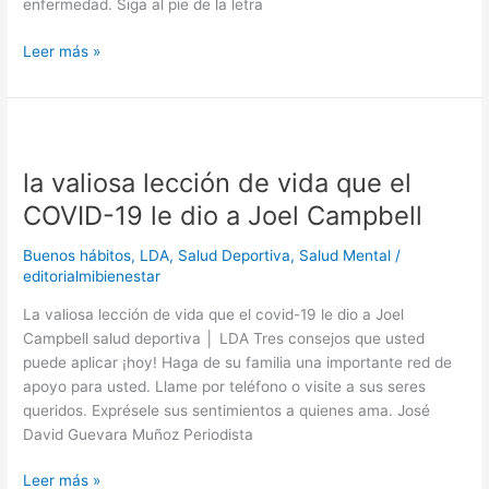
enfermedad. Siga al pie de la letra
Leer más »
la
valiosa
la valiosa lección de vida que el
lección
de
COVID-19 le dio a Joel Campbell
vida
que
Buenos hábitos
,
LDA
,
Salud Deportiva
,
Salud Mental
/
el
editorialmibienestar
COVID-
La valiosa lección de vida que el covid-19 le dio a Joel
19
Campbell salud deportiva │ LDA Tres consejos que usted
le
puede aplicar ¡hoy! Haga de su familia una importante red de
dio
apoyo para usted. Llame por teléfono o visite a sus seres
a
queridos. Exprésele sus sentimientos a quienes ama. José
Joel
David Guevara Muñoz Periodista
Campbell
Leer más »