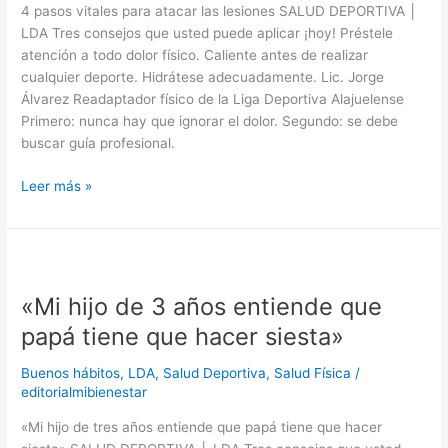
4 pasos vitales para atacar las lesiones SALUD DEPORTIVA │
LDA Tres consejos que usted puede aplicar ¡hoy! Préstele
atención a todo dolor físico. Caliente antes de realizar
cualquier deporte. Hidrátese adecuadamente. Lic. Jorge
Álvarez Readaptador físico de la Liga Deportiva Alajuelense
Primero: nunca hay que ignorar el dolor. Segundo: se debe
buscar guía profesional.
Leer más »
«Mi
hijo
«Mi hijo de 3 años entiende que
de
3
papá tiene que hacer siesta»
años
entiende
Buenos hábitos
,
LDA
,
Salud Deportiva
,
Salud Física
/
que
editorialmibienestar
papá
«Mi hijo de tres años entiende que papá tiene que hacer
tiene