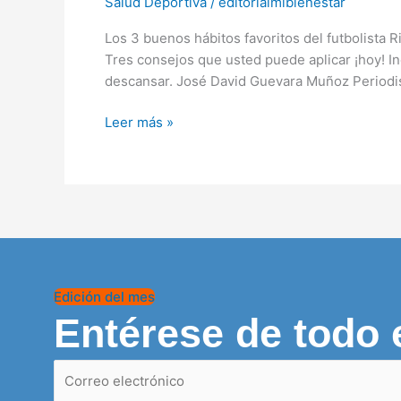
Salud Deportiva
/
editorialmibienestar
favoritos
del
Los 3 buenos hábitos favoritos del futbolista 
futbolista
Tres consejos que usted puede aplicar ¡hoy! In
Ricardo
descansar. José David Guevara Muñoz Periodi
Blanco
Leer más »
Edición del mes
Entérese de todo 