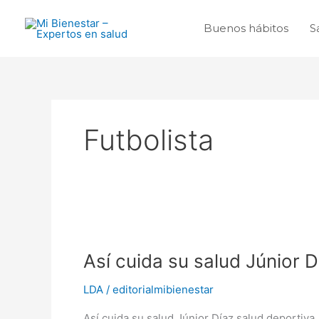
Ir
al
Buenos hábitos
S
contenido
Futbolista
Así
cuida
Así cuida su salud Júnior D
su
salud
LDA
/
editorialmibienestar
Júnior
Díaz
Así cuida su salud Júnior Díaz salud deportiv