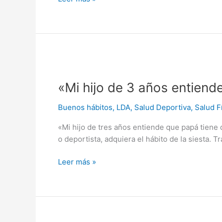
«Mi
hijo
«Mi hijo de 3 años entiend
de
3
Buenos hábitos
,
LDA
,
Salud Deportiva
,
Salud F
años
entiende
«Mi hijo de tres años entiende que papá tiene
que
o deportista, adquiera el hábito de la siesta. 
papá
tiene
Leer más »
que
hacer
siesta»