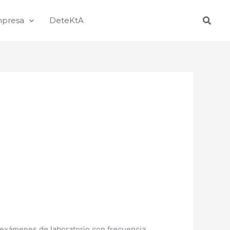
Busca
mpresa
DeteKtA
 exámenes de laboratorio con frecuencia.