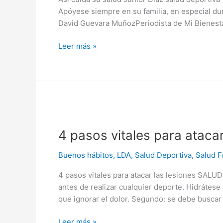
Apóyese siempre en su familia, en especial dur
David Guevara MuñozPeriodista de Mi Bienesta
Leer más »
4
pasos
4 pasos vitales para atacar
vitales
para
Buenos hábitos
,
LDA
,
Salud Deportiva
,
Salud F
atacar
las
4 pasos vitales para atacar las lesiones SALUD
lesiones
antes de realizar cualquier deporte. Hidrátese
que ignorar el dolor. Segundo: se debe buscar 
Leer más »