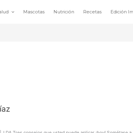
alud
Mascotas
Nutrición
Recetas
Edición I
íaz
a │ LDA Tres consejos que usted puede aplicar ¡hoy! Sométase a