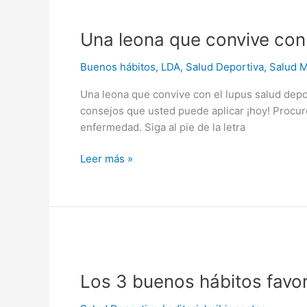
Una
leona
Una leona que convive con 
que
convive
Buenos hábitos
,
LDA
,
Salud Deportiva
,
Salud M
con
el
Una leona que convive con el lupus salud depo
lupus
consejos que usted puede aplicar ¡hoy! Procur
enfermedad. Siga al pie de la letra
Leer más »
Los
3
Los 3 buenos hábitos favor
buenos
hábitos