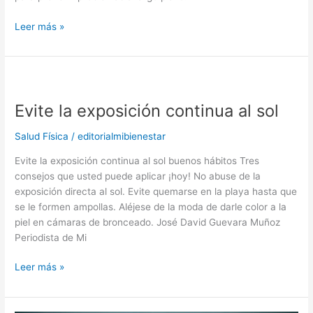
la
casa
Leer más »
Evite
la
Evite la exposición continua al sol
exposición
continua
Salud Física
/
editorialmibienestar
al
sol
Evite la exposición continua al sol buenos hábitos Tres
consejos que usted puede aplicar ¡hoy! No abuse de la
exposición directa al sol. Evite quemarse en la playa hasta que
se le formen ampollas. Aléjese de la moda de darle color a la
piel en cámaras de bronceado. José David Guevara Muñoz
Periodista de Mi
Leer más »