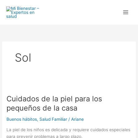
Ir
al
contenido
Sol
Cuidados
de
Cuidados de la piel para los
la
piel
pequeños de la casa
para
los
Buenos hábitos
,
Salud Familiar
/
Ariane
pequeños
La piel de los niños es delicada y requiere cuidados especiales
de
para prevenir problemas a largo plazo.