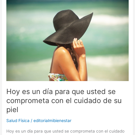
Hoy
es
un
día
para
que
usted
se
comprometa
con
el
cuidado
de
su
Hoy es un día para que usted se
piel
comprometa con el cuidado de su
piel
Salud Física
/
editorialmibienestar
Hoy es un día para que usted se comprometa con el cuidado