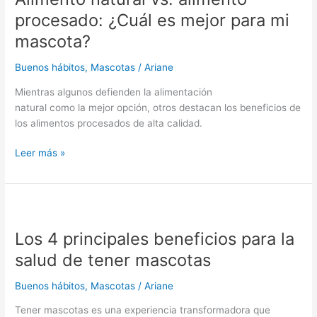
alimento
procesado: ¿Cuál es mejor para mi
procesado:
mascota?
¿Cuál
es
Buenos hábitos
,
Mascotas
/
Ariane
mejor
para
Mientras algunos defienden la alimentación
mi
natural como la mejor opción, otros destacan los beneficios de
mascota?
los alimentos procesados de alta calidad.
Leer más »
Los
4
Los 4 principales beneficios para la
principales
beneficios
salud de tener mascotas
para
la
Buenos hábitos
,
Mascotas
/
Ariane
salud
Tener mascotas es una experiencia transformadora que
de