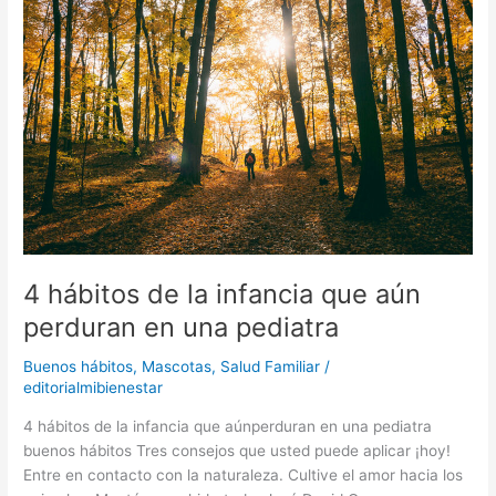
la
infancia
que
aún
perduran
en
una
pediatra
4 hábitos de la infancia que aún
perduran en una pediatra
Buenos hábitos
,
Mascotas
,
Salud Familiar
/
editorialmibienestar
4 hábitos de la infancia que aúnperduran en una pediatra
buenos hábitos Tres consejos que usted puede aplicar ¡hoy!
Entre en contacto con la naturaleza. Cultive el amor hacia los