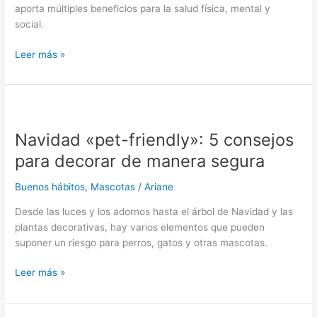
aporta múltiples beneficios para la salud física, mental y
tener
social.
mascotas
Leer más »
Navidad
«pet-
Navidad «pet-friendly»: 5 consejos
friendly»:
5
para decorar de manera segura
consejos
para
Buenos hábitos
,
Mascotas
/
Ariane
decorar
Desde las luces y los adornos hasta el árbol de Navidad y las
de
plantas decorativas, hay varios elementos que pueden
manera
suponer un riesgo para perros, gatos y otras mascotas.
segura
Leer más »