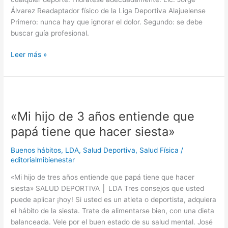
Álvarez Readaptador físico de la Liga Deportiva Alajuelense
Primero: nunca hay que ignorar el dolor. Segundo: se debe
buscar guía profesional.
Leer más »
«Mi
hijo
«Mi hijo de 3 años entiende que
de
3
papá tiene que hacer siesta»
años
entiende
Buenos hábitos
,
LDA
,
Salud Deportiva
,
Salud Física
/
que
editorialmibienestar
papá
«Mi hijo de tres años entiende que papá tiene que hacer
tiene
siesta» SALUD DEPORTIVA │ LDA Tres consejos que usted
que
puede aplicar ¡hoy! Si usted es un atleta o deportista, adquiera
hacer
el hábito de la siesta. Trate de alimentarse bien, con una dieta
siesta»
balanceada. Vele por el buen estado de su salud mental. José