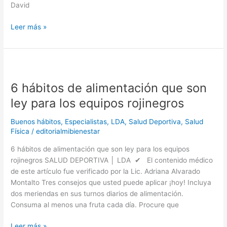
David
Leer más »
6
hábitos
6 hábitos de alimentación que son
de
alimentación
ley para los equipos rojinegros
que
son
Buenos hábitos
,
Especialistas
,
LDA
,
Salud Deportiva
,
Salud
ley
Física
/
editorialmibienestar
para
6 hábitos de alimentación que son ley para los equipos
los
rojinegros SALUD DEPORTIVA │ LDA ✔ El contenido médico
equipos
de este artículo fue verificado por la Lic. Adriana Alvarado
rojinegros
Montalto Tres consejos que usted puede aplicar ¡hoy! Incluya
dos meriendas en sus turnos diarios de alimentación.
Consuma al menos una fruta cada día. Procure que
Leer más »