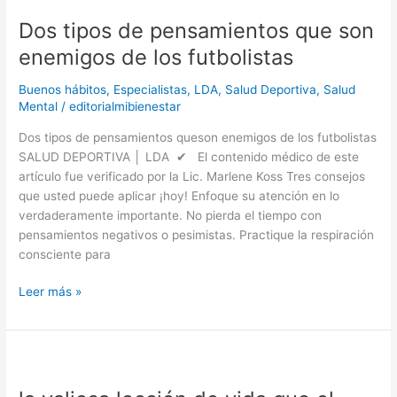
tipos
Dos tipos de pensamientos que son
de
pensamientos
enemigos de los futbolistas
que
son
Buenos hábitos
,
Especialistas
,
LDA
,
Salud Deportiva
,
Salud
enemigos
Mental
/
editorialmibienestar
de
Dos tipos de pensamientos queson enemigos de los futbolistas
los
SALUD DEPORTIVA │ LDA ✔ El contenido médico de este
futbolistas
artículo fue verificado por la Lic. Marlene Koss Tres consejos
que usted puede aplicar ¡hoy! Enfoque su atención en lo
verdaderamente importante. No pierda el tiempo con
pensamientos negativos o pesimistas. Practique la respiración
consciente para
Leer más »
la
valiosa
lección