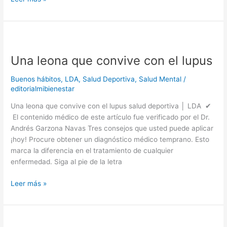
Una
leona
Una leona que convive con el lupus
que
convive
Buenos hábitos
,
LDA
,
Salud Deportiva
,
Salud Mental
/
con
editorialmibienestar
el
lupus
Una leona que convive con el lupus salud deportiva │ LDA ✔
El contenido médico de este artículo fue verificado por el Dr.
Andrés Garzona Navas Tres consejos que usted puede aplicar
¡hoy! Procure obtener un diagnóstico médico temprano. Esto
marca la diferencia en el tratamiento de cualquier
enfermedad. Siga al pie de la letra
Leer más »
Dos