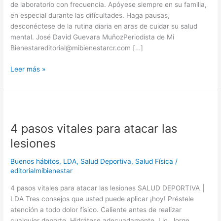
de laboratorio con frecuencia. Apóyese siempre en su familia,
en especial durante las difícultades. Haga pausas,
desconéctese de la rutina diaria en aras de cuidar su salud
mental. José David Guevara MuñozPeriodista de Mi
Bienestareditorial@mibienestarcr.com […]
Leer más »
4
pasos
4 pasos vitales para atacar las
vitales
para
lesiones
atacar
las
Buenos hábitos
,
LDA
,
Salud Deportiva
,
Salud Física
/
lesiones
editorialmibienestar
4 pasos vitales para atacar las lesiones SALUD DEPORTIVA │
LDA Tres consejos que usted puede aplicar ¡hoy! Préstele
atención a todo dolor físico. Caliente antes de realizar
cualquier deporte. Hidrátese adecuadamente. Lic. Jorge