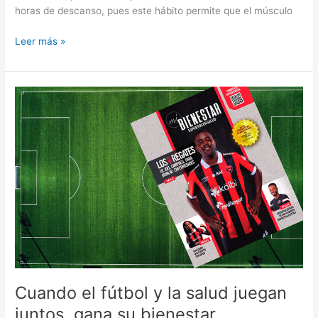
horas de descanso, pues este hábito permite que el músculo
Leer más »
Cuando
el
fútbol
y
la
salud
juegan
juntos,
gana
su
bienestar
Cuando el fútbol y la salud juegan
juntos, gana su bienestar