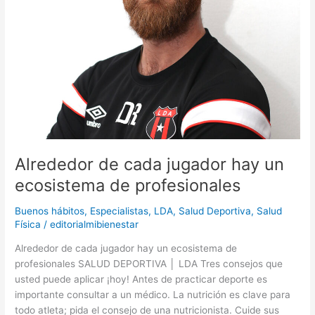
de
profesionales
Alrededor de cada jugador hay un
ecosistema de profesionales
Buenos hábitos
,
Especialistas
,
LDA
,
Salud Deportiva
,
Salud
Física
/
editorialmibienestar
Alrededor de cada jugador hay un ecosistema de
profesionales SALUD DEPORTIVA │ LDA Tres consejos que
usted puede aplicar ¡hoy! Antes de practicar deporte es
importante consultar a un médico. La nutrición es clave para
todo atleta; pida el consejo de una nutricionista. Cuide sus