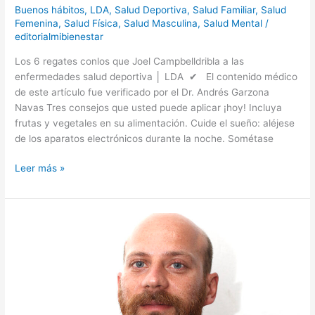
que
Buenos hábitos
,
LDA
,
Salud Deportiva
,
Salud Familiar
,
Salud
Joel
Femenina
,
Salud Física
,
Salud Masculina
,
Salud Mental
/
editorialmibienestar
Campbell
dribla
Los 6 regates conlos que Joel Campbelldribla a las
a
enfermedades salud deportiva │ LDA ✔ El contenido médico
las
de este artículo fue verificado por el Dr. Andrés Garzona
enfermedades
Navas Tres consejos que usted puede aplicar ¡hoy! Incluya
frutas y vegetales en su alimentación. Cuide el sueño: aléjese
de los aparatos electrónicos durante la noche. Sométase
Leer más »
Alrededor
de
cada
jugador
hay
un
ecosistema