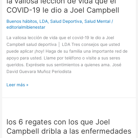
la valiosa lección de vida que el
de
COVID-19 le dio a Joel Campbell
vida
que
Buenos hábitos
,
LDA
,
Salud Deportiva
,
Salud Mental
/
el
editorialmibienestar
COVID-
La valiosa lección de vida que el covid-19 le dio a Joel
19
Campbell salud deportiva │ LDA Tres consejos que usted
le
puede aplicar ¡hoy! Haga de su familia una importante red de
dio
apoyo para usted. Llame por teléfono o visite a sus seres
a
queridos. Exprésele sus sentimientos a quienes ama. José
Joel
David Guevara Muñoz Periodista
Campbell
Leer más »
los
6
los 6 regates con los que Joel
regates
con
Campbell dribla a las enfermedades
los