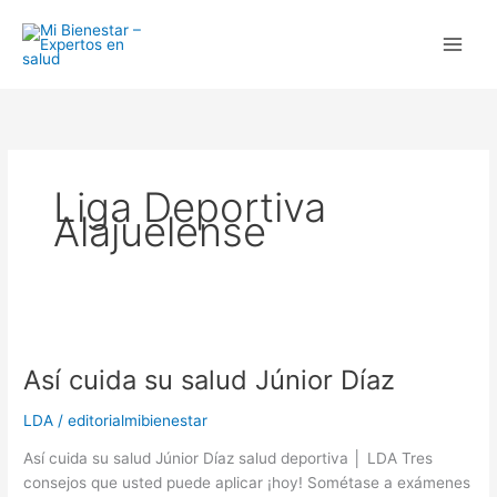
Ir
al
contenido
Liga Deportiva
Alajuelense
Así
cuida
Así cuida su salud Júnior Díaz
su
salud
LDA
/
editorialmibienestar
Júnior
Díaz
Así cuida su salud Júnior Díaz salud deportiva │ LDA Tres
consejos que usted puede aplicar ¡hoy! Sométase a exámenes