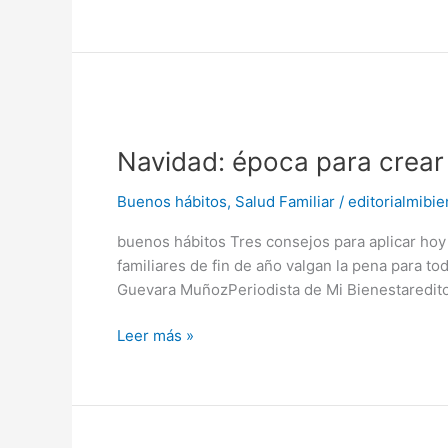
Navidad:
época
Navidad: época para crear 
para
crear
Buenos hábitos
,
Salud Familiar
/
editorialmibie
tradiciones
familiares
buenos hábitos Tres consejos para aplicar ho
familiares de fin de año valgan la pena para t
Guevara MuñozPeriodista de Mi Bienestaredito
Leer más »