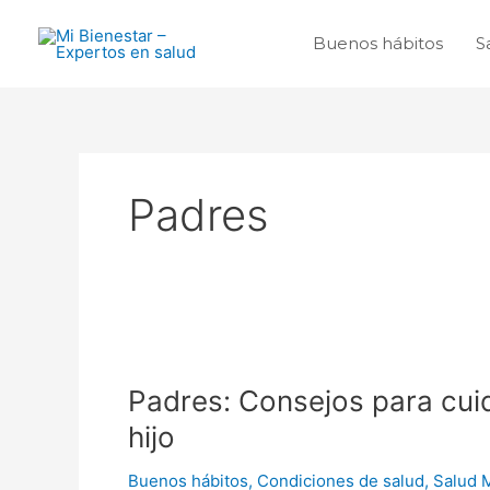
Ir
al
Buenos hábitos
S
contenido
Padres
Padres:
Consejos
Padres: Consejos para cuid
para
cuidar
hijo
su
salud
Buenos hábitos
,
Condiciones de salud
,
Salud 