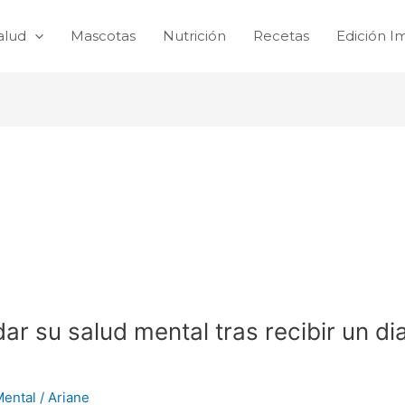
alud
Mascotas
Nutrición
Recetas
Edición I
ar su salud mental tras recibir un d
Mental
/
Ariane