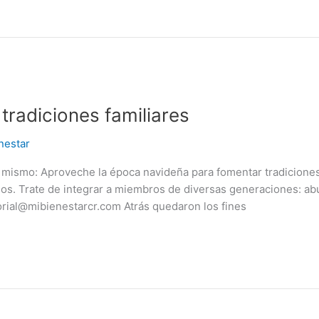
tradiciones familiares
nestar
y mismo: Aproveche la época navideña para fomentar tradicione
odos. Trate de integrar a miembros de diversas generaciones: ab
rial@mibienestarcr.com Atrás quedaron los fines