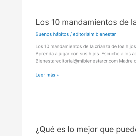
Los
10
Los 10 mandamientos de la 
mandamientos
de
Buenos hábitos
/
editorialmibienestar
la
crianza
Los 10 mandamientos de la crianza de los hijo
de
Aprenda a jugar con sus hijos. Escuche a los
los
Bienestareditorial@mibienestarcr.com Madre de 
hijos
Leer más »
¿Qué
es
¿Qué es lo mejor que puede
lo
mejor