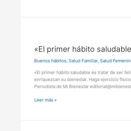
«El
primer
«El primer hábito saludable 
hábito
saludable
Buenos hábitos
,
Salud Familiar
,
Salud Femenin
es
tratar
«El primer hábito saludable es tratar de ser f
de
enriquezcan su bienestar. Haga ejercicio físi
ser
Periodista de Mi Bienestar editorial@mibienes
feliz»
Leer más »