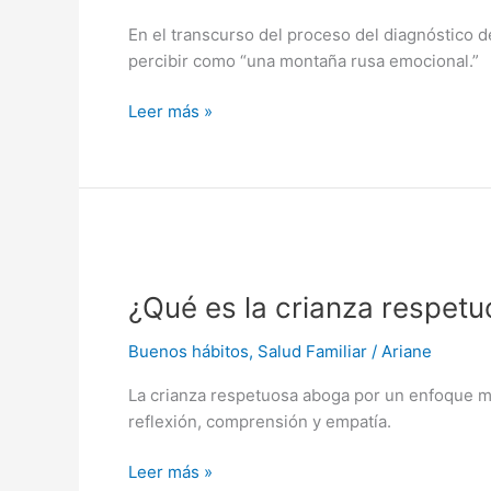
mental
En el transcurso del proceso del diagnóstico 
tras
percibir como “una montaña rusa emocional.”
recibir
un
Leer más »
diagnóstico
de
autismo
en
un
hijo
¿Qué
es
¿Qué es la crianza respet
la
crianza
Buenos hábitos
,
Salud Familiar
/
Ariane
respetuosa?
La crianza respetuosa aboga por un enfoque má
reflexión, comprensión y empatía.
Leer más »