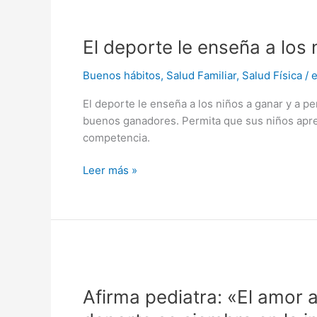
El
deporte
El deporte le enseña a los 
le
enseña
Buenos hábitos
,
Salud Familiar
,
Salud Física
/
e
a
los
El deporte le enseña a los niños a ganar y a p
niños
buenos ganadores. Permita que sus niños apre
a
competencia.
ganar
y
Leer más »
a
perder
Afirma
pediatra:
Afirma pediatra: «El amor a
«El
amor