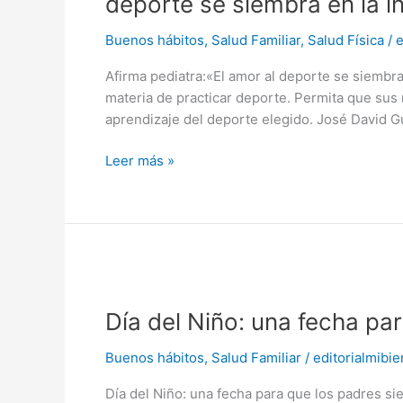
deporte se siembra en la i
al
deporte
Buenos hábitos
,
Salud Familiar
,
Salud Física
/
e
se
Afirma pediatra:«El amor al deporte se siembr
siembra
materia de practicar deporte. Permita que sus 
en
aprendizaje del deporte elegido. José David 
la
infancia»
Leer más »
Día
del
Día del Niño: una fecha pa
Niño:
una
Buenos hábitos
,
Salud Familiar
/
editorialmibie
fecha
para
Día del Niño: una fecha para que los padres si