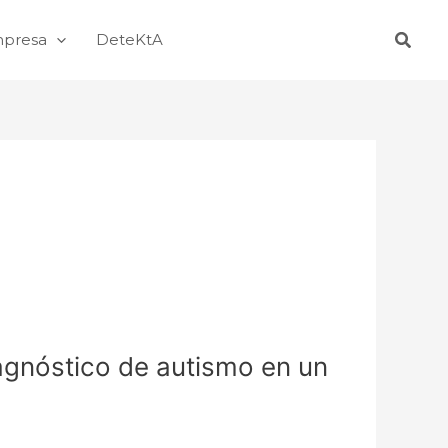
Busca
mpresa
DeteKtA
iagnóstico de autismo en un