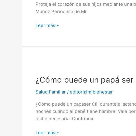
que
Proteja el corazón de sus hijos mediante una 
los
Muñoz Periodista de Mi
padres
siembren
Leer más »
bienestar
¿Cómo
puede
¿Cómo puede un papá ser út
un
papá
Salud Familiar
/
editorialmibienestar
ser
útil
¿Cómo puede un papáser útil durantela lactanci
durante
noches cuando el bebé tiene hambre. Vele por e
la
leche necesaria. Contribuir
lactancia?
Leer más »