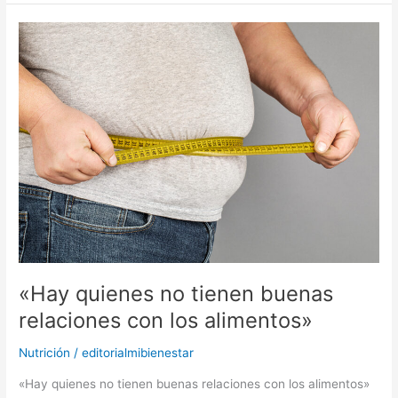
«Hay
quienes
no
tienen
buenas
relaciones
con
los
alimentos»
«Hay quienes no tienen buenas
relaciones con los alimentos»
Nutrición
/
editorialmibienestar
«Hay quienes no tienen buenas relaciones con los alimentos»