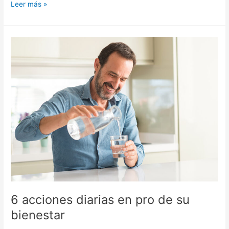
Leer más »
6
acciones
diarias
en
pro
de
su
bienestar
6 acciones diarias en pro de su
bienestar