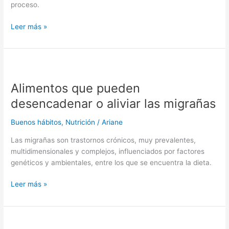
proceso.
Leer más »
Alimentos
que
Alimentos que pueden
pueden
desencadenar
desencadenar o aliviar las migrañas
o
aliviar
Buenos hábitos
,
Nutrición
/
Ariane
las
Las migrañas son trastornos crónicos, muy prevalentes,
migrañas
multidimensionales y complejos, influenciados por factores
genéticos y ambientales, entre los que se encuentra la dieta.
Leer más »
Beneficios