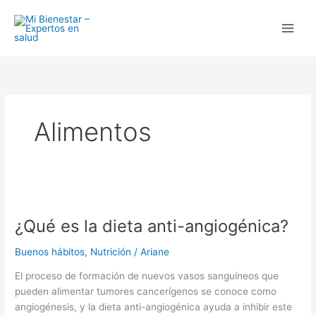
Ir
al
contenido
Alimentos
¿Qué
es
¿Qué es la dieta anti-angiogénica?
la
dieta
Buenos hábitos
,
Nutrición
/
Ariane
anti-
angiogénica?
El proceso de formación de nuevos vasos sanguíneos que
pueden alimentar tumores cancerígenos se conoce como
angiogénesis, y la dieta anti-angiogénica ayuda a inhibir este