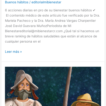
Buenos hábitos
/
editorialmibienestar
6 acciones diarias en pro de su bienestar buenos hábitos ✔
El contenido médico de este artículo fue verificado por la Dra.
Mariela Pacheco y la Dra. María Andrea Vargas Charpentier
José David Guevara MuñozPeriodista de Mi
Bienestareditorial@mibienestarcr.com ¿Qué tal si hacemos un
breve ranking de hábitos saludables que están al alcance de
cualquier persona en el
Leer más »
Don
Quijote
y
Sancho
vistos
por
una
nutricionista