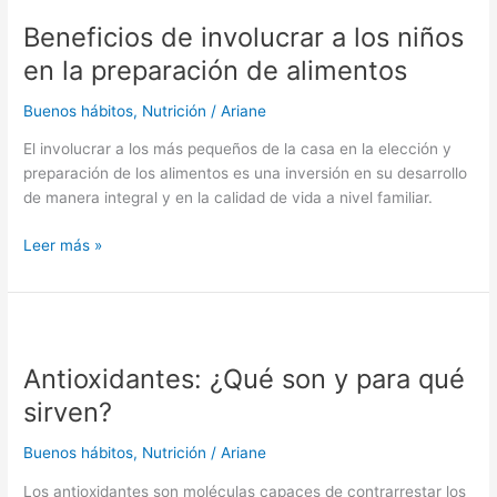
de
Beneficios de involucrar a los niños
involucrar
a
en la preparación de alimentos
los
niños
Buenos hábitos
,
Nutrición
/
Ariane
en
El involucrar a los más pequeños de la casa en la elección y
la
preparación de los alimentos es una inversión en su desarrollo
preparación
de manera integral y en la calidad de vida a nivel familiar.
de
alimentos
Leer más »
Antioxidantes:
¿Qué
Antioxidantes: ¿Qué son y para qué
son
y
sirven?
para
qué
Buenos hábitos
,
Nutrición
/
Ariane
sirven?
Los antioxidantes son moléculas capaces de contrarrestar los