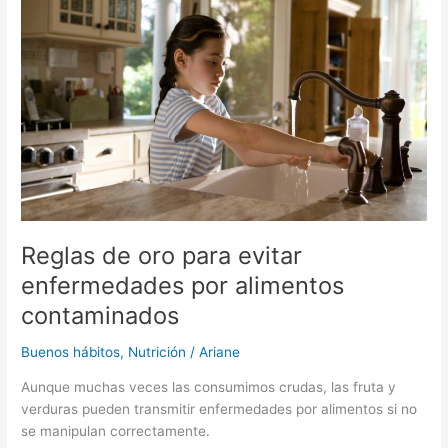
oro
para
evitar
enfermedades
por
alimentos
contaminados
Reglas de oro para evitar
enfermedades por alimentos
contaminados
Buenos hábitos
,
Nutrición
/
Ariane
Aunque muchas veces las consumimos crudas, las fruta y
verduras pueden transmitir enfermedades por alimentos si no
se manipulan correctamente.