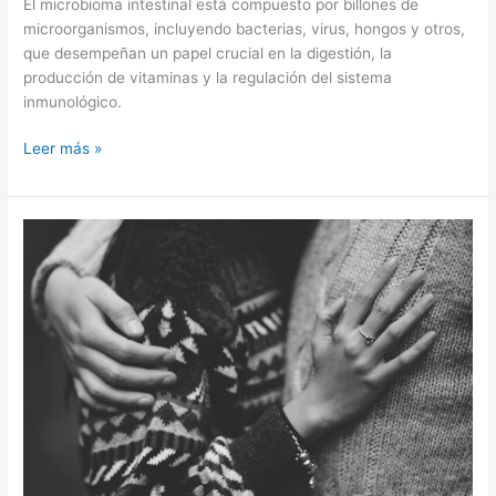
El microbioma intestinal está compuesto por billones de
microorganismos, incluyendo bacterias, virus, hongos y otros,
que desempeñan un papel crucial en la digestión, la
producción de vitaminas y la regulación del sistema
inmunológico.
Leer más »
¿Cómo
acompañar
a
mi
pareja
en
el
camino
de
la
infertilidad?