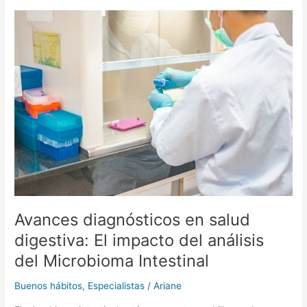
Avances
diagnósticos
en
salud
digestiva:
El
impacto
del
análisis
del
Microbioma
Intestinal
Avances diagnósticos en salud
digestiva: El impacto del análisis
del Microbioma Intestinal
Buenos hábitos
,
Especialistas
/
Ariane