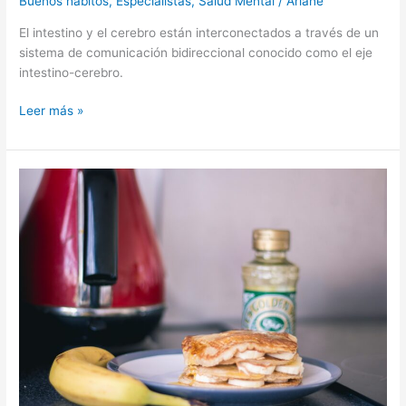
Buenos hábitos
,
Especialistas
,
Salud Mental
/
Ariane
El intestino y el cerebro están interconectados a través de un
sistema de comunicación bidireccional conocido como el eje
intestino-cerebro.
Leer más »
Pancakes
de
banano
con
proteína