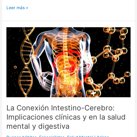
Leer más »
La
Conexión
Intestino-
Cerebro:
Implicaciones
clínicas
y
en
la
salud
mental
y
La Conexión Intestino-Cerebro:
digestiva
Implicaciones clínicas y en la salud
mental y digestiva