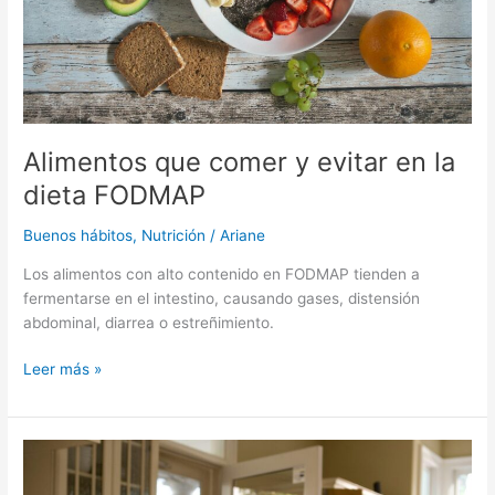
FODMAP
Alimentos que comer y evitar en la
dieta FODMAP
Buenos hábitos
,
Nutrición
/
Ariane
Los alimentos con alto contenido en FODMAP tienden a
fermentarse en el intestino, causando gases, distensión
abdominal, diarrea o estreñimiento.
Leer más »
Reglas
de