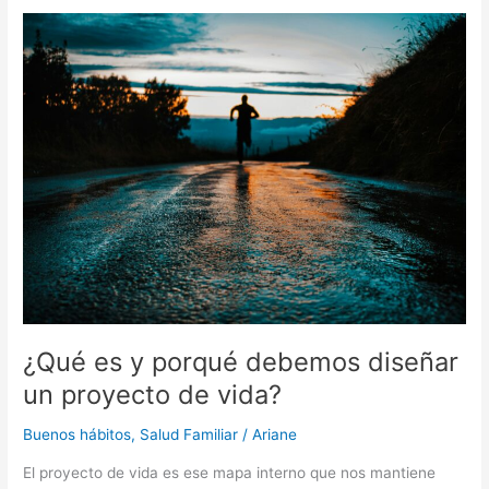
¿Qué
es
y
porqué
debemos
diseñar
un
proyecto
de
vida?
¿Qué es y porqué debemos diseñar
un proyecto de vida?
Buenos hábitos
,
Salud Familiar
/
Ariane
El proyecto de vida es ese mapa interno que nos mantiene