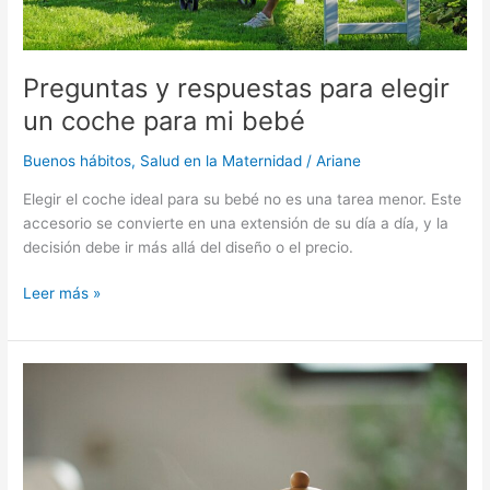
mi
bebé
Preguntas y respuestas para elegir
un coche para mi bebé
Buenos hábitos
,
Salud en la Maternidad
/
Ariane
Elegir el coche ideal para su bebé no es una tarea menor. Este
accesorio se convierte en una extensión de su día a día, y la
decisión debe ir más allá del diseño o el precio.
Leer más »
Conozca
las
5
mejores
infusiones